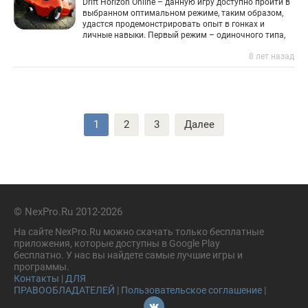
Drift Horizon Online – данную игру доступно пройти в
выбранном оптимальном режиме, таким образом,
удастся продемонстрировать опыт в гонках и
личные навыки. Первый режим – одиночного типа,
нужно наработать максимальное
8 лет назад
Пагинация
1
2
3
Далее
записей
© NexPro.Ru 2012-2026
На сайте NexPro.Ru можно скачать только бесплатные
приложения, которые доступны в Google Play
бесплатно. У нас вы найдете самые лучшие игры и
программы.
Контакты
|
ДЛЯ
ПРАВООБЛАДАТЕЛЕЙ
|
Пользовательское соглашение
|