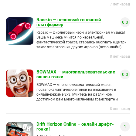
7 лет назад
Race.io — неоновый гоночный
0.0
платформер
Race.io — фиолетовый неон и электронная музыка!
Ваша машинка мчится по нереальной,
фантастической трассе, стараясь обогнать еще три
такие же автогонки других игроков (все онлайн!).
На дороге вас
8 лет назад
BOWMAX — многопользовательские
0.0
экшен гонки
BOWMAX — многопользовательский экшен:
постапокалиптические гонки на выживание в
онлайн-режиме 3х3. Мчитесь на различном,
доступном вам многочисленном транспорте и
стреляете в противников из оружия, которое только
8 лет назад
можно придумать.
Drift Horizon Online – онлайн дрифт-
1
гонки!