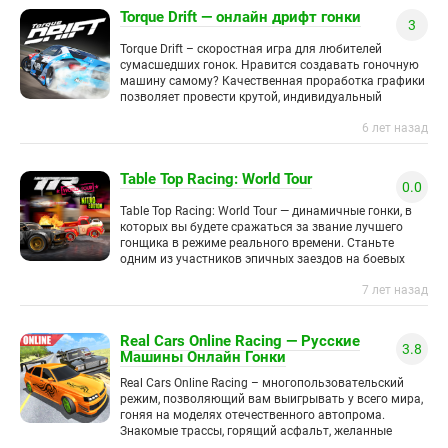
Torque Drift — онлайн дрифт гонки
3
Torque Drift – скоростная игра для любителей
сумасшедших гонок. Нравится создавать гоночную
машину самому? Качественная проработка графики
позволяет провести крутой, индивидуальный
апгрейд, а также тщательную настройку
6 лет назад
автомобиля. Реальная физика дрифта,
Table Top Racing: World Tour
0.0
Table Top Racing: World Tour — динамичные гонки, в
которых вы будете сражаться за звание лучшего
гонщика в режиме реального времени. Станьте
одним из участников эпичных заездов на боевых
машинах.
7 лет назад
Real Cars Online Racing — Русские
3.8
Машины Онлайн Гонки
Real Cars Online Racing – многопользовательский
режим, позволяющий вам выигрывать у всего мира,
гоняя на моделях отечественного автопрома.
Знакомые трассы, горящий асфальт, желанные
силуэты машин, экстремальное вождение (как же без