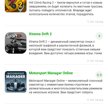
Hill Climb Racing 2 – билли вернулся и готов к новым
свершениям, он будет колесить по местным трассам,
пытаясь победить оппонентов. Впереди ждет
колоссальное количество этапов, порадуетесь
невероятной графике, а
5 лет назад
Xtreme Drift 2
4
Xtreme Drift 2 — динамичный симулятор гонок с
неплохой графикой и реалистичной физикой, в
которой вам предстоит показать отличные навыки
вождения. Вам доступно четыре режима игры: гонки
с другими игроками,
6 лет назад
Motorsport Manager Online
0.0
Motorsport Manager Online — великолепный гоночный
симулятор с элементами бизнес-стратегии и
увлекательным и многопользовательским режимом
на несколько игроков. Вам предстоит собрать
сильную команду из лучших гонщиков и механиков
6 лет назад
для участия