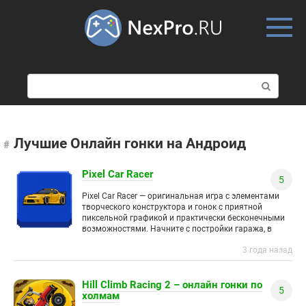
Skip
to
content
П
о
и
с
к
Лучшие Онлайн гонки на Андроид
:
Pixel Car Racer
5
Pixel Car Racer — оригинальная игра с элементами
творческого конструктора и гонок с приятной
пиксельной графикой и практически бесконечными
возможностями. Начните с постройки гаража, в
котором вы сможете заниматься кастомизацией
3 года назад
Hill Climb Racing 2 – онлайн гонки по
5
холмам