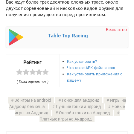
Вас ждут более трех десятков сложных трасс, около
двухсот соревнований и несколько видов оружия для
получения преимущества перед противником.
Бесплатно
Table Top Racing
Как установить?
Рейтинг
Что такое APK-файл и кэш
Как установить приложения с
кэшем?
( Пока оценок нет )
3d игры на android
Гонки для андроид
Игры на
Андроид без кеша
Лучшие гонки андроид
Новые
игры на Андроид
Онлайн гонки на Андроид
Платные игры на Андроид