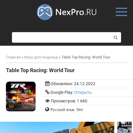
Skip
to
content
П
о
и
с
Главная
»
Игры для Андроид
»
Table Top Racing: World Tour
к
:
Table Top Racing: World Tour
Обновлено:
24.12.2022
Google Play:
Открыть
Просмотров: 1 660
Русский язык: Нет