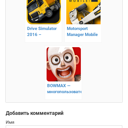
Drive Simulator
Motorsport
2016 –
Manager Mobile
докажите, что
2 – приведите
Вы лучший
гонщиков к
водитель!
победе
BOWMAX —
многопользовательские
экшен гонки
Добавить комментарий
Имя