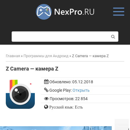
Skip
to
content
П
о
и
с
Главная
»
Программы для Андроид
»
Z Camera — камера Z
к
:
Z Camera — камера Z
Обновлено:
05.12.2018
Google Play:
Открыть
Просмотров: 22 854
Русский язык: Есть