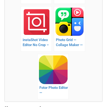
плеер на
камера
Андроид
instaShot Video
Photo Grid —
Editor No Crop –
Collage Maker —
как наилучше
Приложение
показать себя в
для создания
Instagram
коллажей
Fotor Photo Editor
—
функциональный
фоторедактор