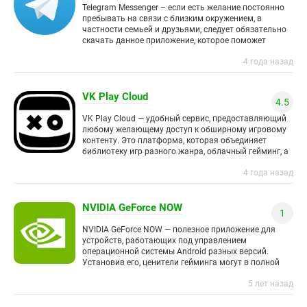
Telegram Messenger – если есть желание постоянно
пребывать на связи с близким окружением, в
частности семьей и друзьями, следует обязательно
скачать данное приложение, которое поможет
постоянно общаться с людьми, а
4 года назад
VK Play Cloud
4.5
VK Play Cloud — удобный сервис, предоставляющий
любому желающему доступ к обширному игровому
контенту. Это платформа, которая объединяет
библиотеку игр разного жанра, облачный гейминг, а
также киберспорт Кроме того, это
4 года назад
NVIDIA GeForce NOW
1
NVIDIA GeForce NOW — полезное приложение для
устройств, работающих под управлением
операционной системы Android разных версий.
Установив его, ценители гейминга могут в полной
мере наслаждаться любимыми играми с самой
5 лет назад
лучшей