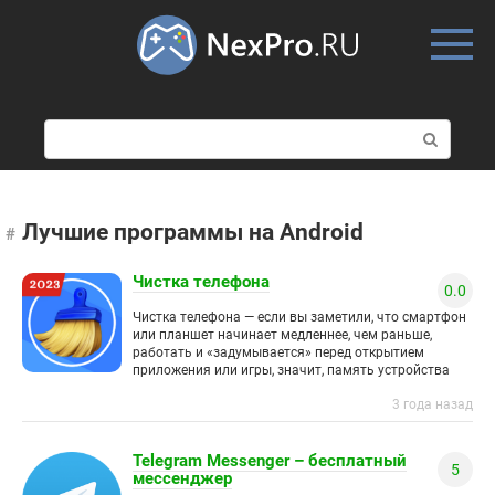
Skip
to
content
П
о
и
с
к
Лучшие программы на Android
:
Чистка телефона
0.0
Чистка телефона — если вы заметили, что смартфон
или планшет начинает медленнее, чем раньше,
работать и «задумывается» перед открытием
приложения или игры, значит, память устройства
забита мусором и на быстрое
3 года назад
Telegram Messenger – бесплатный
5
мессенджер