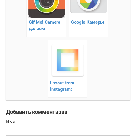
Gif Me! Camera —
Google Камеры
делаем
забавную
«гифку»
Layout from
Instagram:
Collage —
фоторедактор
Добавить комментарий
Имя