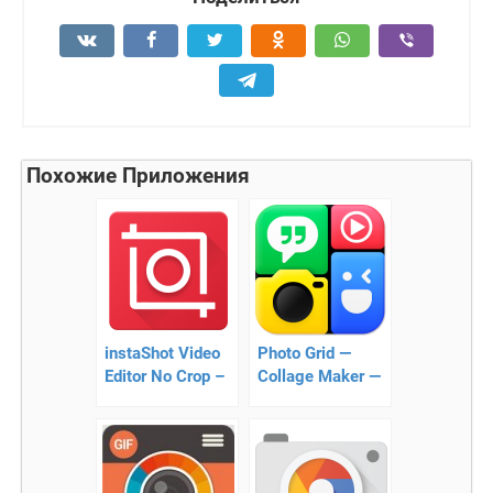
Похожие Приложения
instaShot Video
Photo Grid —
Editor No Crop –
Collage Maker —
как наилучше
Приложение
показать себя в
для создания
Instagram
коллажей