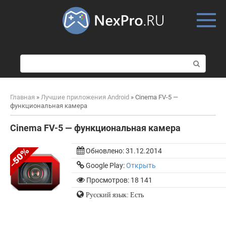
Skip
to
content
П
о
и
с
Главная
»
Лучшие приложения Android
»
Cinema FV-5 —
к
функциональная камера
:
Cinema FV-5 — функциональная камера
Обновлено:
31.12.2014
Google Play:
Открыть
Просмотров: 18 141
Русский язык: Есть