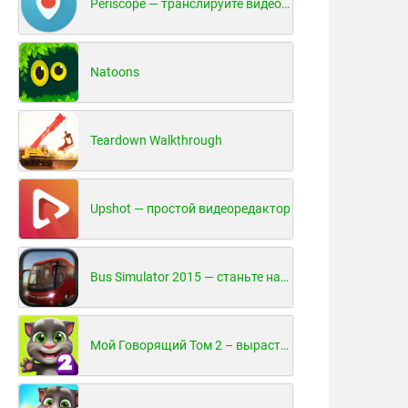
Periscope — транслируйте видео в реальном времени!
Natoons
Teardown Walkthrough
Upshot — простой видеоредактор
Bus Simulator 2015 — станьте настоящим водителем автобуса!
Мой Говорящий Том 2 – вырасти и воспитай своего котенка