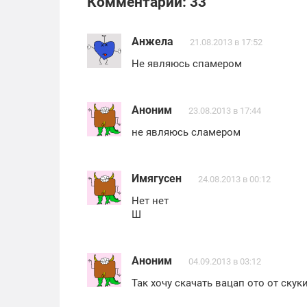
Комментарии: 33
Анжела
21.08.2013 в 17:52
Не являюсь спамером
Аноним
23.08.2013 в 17:44
не являюсь сламером
Имягусен
24.08.2013 в 00:12
Нет нет
Ш
Аноним
04.09.2013 в 03:12
Так хочу скачать вацап ото от скук