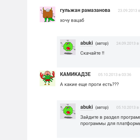
гульжан рамазанова
23.09.2013 в
хочу вацаб
abuki
(автор)
24.09.2013 в
Скачайте !!
КАМИКАДЗЕ
05.10.2013 в 03:36
А какие еще проги есть???
abuki
(автор)
05.10.2013 в
Зайдите в раздел програм
программы для платформы