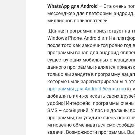
WhatsApp для Android
– Эта очень поп
мессенджер для платформы андроид.
миллионов пользователей.
Данная программа присутствует на так
Windows Phone, Android и.т На платфо
после того как закончится ровно год
программы вацап для андроид являетс
существующих мобильных операционн
данного программы является привязк
только вы зайдете в программу вацап,
которые были зарегистрированы в это
программы для Android бесплатно
кли
добавлять или же искать своих друзей
удобно! Интерфейс программы очень
SMS – сообщений. У вас не должны в
программы, вы увидите очень понятны
мгновенно обмениваться смс сообщен
задачи. Возможности программы. Вы 