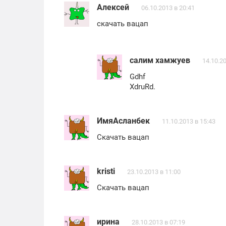
Алексей
06.10.2013 в 20:41
скачать вацап
салим хамжуев
14.10.2
Gdhf
XdruRd.
ИмяАсланбек
11.10.2013 в 15:43
Скачать вацап
kristi
23.10.2013 в 11:00
Скачать вацап
ирина
28.10.2013 в 07:19