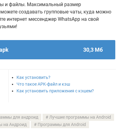
ты и файлы. Максимальный размер
 можете создавать групповые чаты, куда можно
йте интернет мессенджер WhatsApp на свой
рузьями!
.apk
30,3 Мб
Как установить?
Что такое APK-файл и кэш
Как установить приложения с кэшем?
раммы для андроид
Лучшие программы на Android
ы на Андроид
Программы для Android