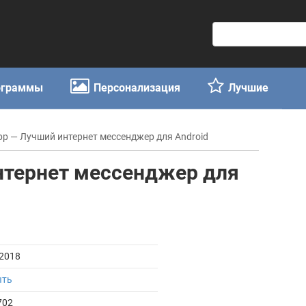
П
о
и
с
ограммы
Персонализация
Лучшие
к
:
p — Лучший интернет мессенджер для Android
нтернет мессенджер для
.2018
ыть
702