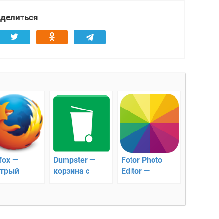
делиться
fox —
Dumpster —
Fotor Photo
трый
корзина с
Editor —
узер для
удаленными
функциональный
роид
файлами для
фоторедактор
Android