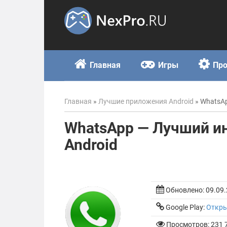
Skip
to
content
Главная
Игры
Пр
Главная
»
Лучшие приложения Android
»
WhatsAp
WhatsApp — Лучший и
Android
Обновлено:
09.09
Google Play:
Откр
Просмотров: 231 