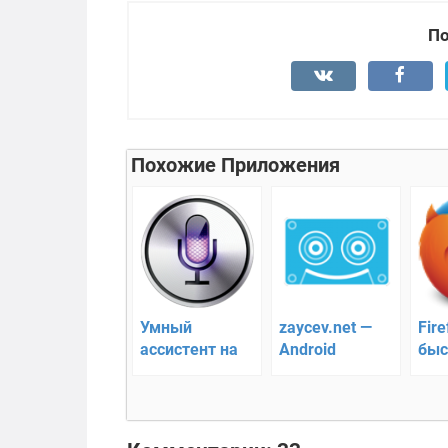
По
Похожие Приложения
Умный
zaycev.net —
Fire
ассистент на
Android
быс
русском — Сири
программа для
бра
для Android
скачивания
Анд
музыки