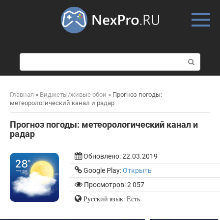
Skip
to
content
П
о
и
с
Главная
»
Виджеты/живые обои
»
Прогноз погоды:
к
метеорологический канал и радар
:
Прогноз погоды: метеорологический канал и
радар
Обновлено:
22.03.2019
Google Play:
Открыть
Просмотров: 2 057
Русский язык: Есть