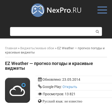
Skip
to
content
П
о
и
с
Главная
»
Виджеты/живые обои
»
EZ Weather — прогноз погоды и
к
красивые виджеты
:
EZ Weather — прогноз погоды и красивые
виджеты
Обновлено:
23.05.2014
Google Play:
Открыть
Просмотров: 13 821
Русский язык: не известно