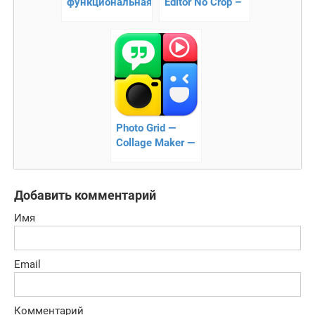
функциональная
Editor No Crop –
камера
как наилучше
показать себя в
Instagram
Photo Grid —
Collage Maker —
Приложение
для создания
коллажей
Добавить комментарий
Имя
Email
Комментарий