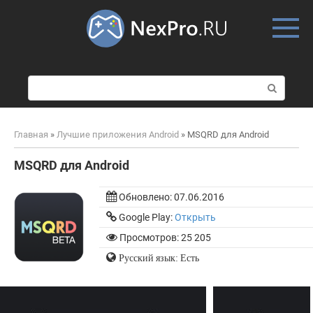
Skip
to
content
П
о
и
с
Главная
»
Лучшие приложения Android
»
MSQRD для Android
к
:
MSQRD для Android
Обновлено:
07.06.2016
Google Play:
Открыть
Просмотров: 25 205
Русский язык: Есть