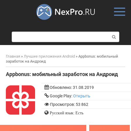
Skip
to
content
П
о
и
с
Главная
»
Лучшие приложения Android
»
Appbonus: мобильный
к
заработок на Андроид
:
Appbonus: мобильный заработок на Андроид
Обновлено:
31.08.2019
Google Play:
Открыть
Просмотров: 53 862
Русский язык: Есть