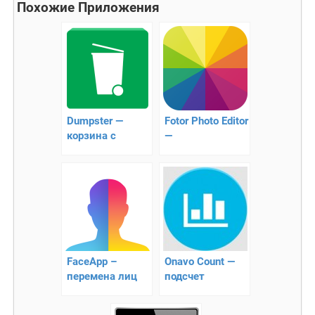
Похожие Приложения
Dumpster —
Fotor Photo Editor
корзина с
—
удаленными
функциональный
файлами для
фоторедактор
Android
FaceApp –
Onavo Count —
перемена лиц
подсчет
Интернет-
трафика