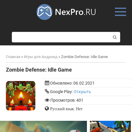
Skip
to
content
П
о
и
с
Главная
»
Игры для Андроид
»
Zombie Defense: Idle Game
к
:
Zombie Defense: Idle Game
Обновлено:
06.02.2021
Google Play:
Открыть
Просмотров: 401
Русский язык: Нет