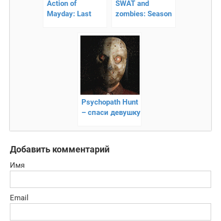
Action of
SWAT and
Mayday: Last
zombies: Season
Stand – зомби-
2 – командная
тир!
борьба с зомби
Psychopath Hunt
– спаси девушку
от рук маньяка
Добавить комментарий
Имя
Email