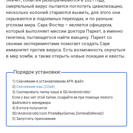
смертельный вирус пытается поглотить цивилизацию,
несколько колоний стараются выжить, для этого они
скрываются в подземных переходах, и по разным
уголкам мира. Сара Фостер – является офицером,
который выполняет миссии доктора Паркет, а именно
генетика, пытающегося найти вакцину. Паркет со
своими экспериментами помогает создать Саре
иммунитет против вируса. Есть возможность окунуться
в мир зомби, а также открыть новые локации и квесты.
Порядок установки:
1) Скачиваем и устанавливаем APK файл
2)
Скачиваем кэш (22мб)
3) Скопировать папку кэша в SD/Android/obb/
Если у вас нет этой папки, создайте ее при помощи любого
файлового менеджера
4) В итоге получится
SD/Android/obb/com.PirateBayGames.ZombieDefense2/
5) Запустить приложение