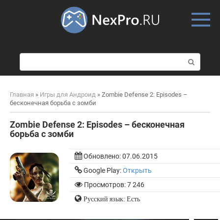
Skip
to
content
П
о
и
с
Главная
»
Игры для Андроид
»
Zombie Defense 2: Episodes –
к
бесконечная борьба с зомби
:
Zombie Defense 2: Episodes – бесконечная
борьба с зомби
Обновлено:
07.06.2015
Google Play:
Открыть
Просмотров: 7 246
Русский язык: Есть