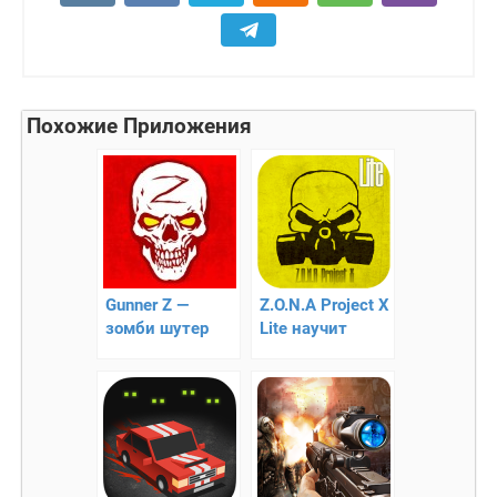
Похожие Приложения
Gunner Z —
Z.O.N.A Project X
зомби шутер
Lite научит
выживать в
непростых
условиях