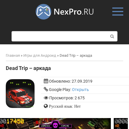
Skip
to
content
П
о
и
с
Главная
»
Игры для Андроид
»
Dead Trip – аркада
к
:
Dead Trip – аркада
Обновлено:
27.09.2019
Google Play:
Открыть
Просмотров: 2 675
Русский язык: Нет