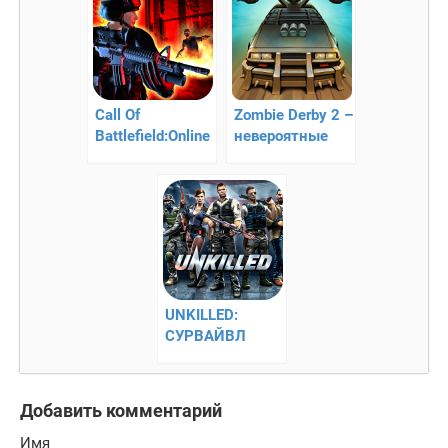
Call Of
Zombie Derby 2 –
Battlefield:Online
невероятные
FPS — 3D зомби
гонки
апокалипсис
UNKILLED:
СУРВАЙВЛ
ЗОМБИ ШУТЕР –
поборите
эпидемию
Добавить комментарий
Имя