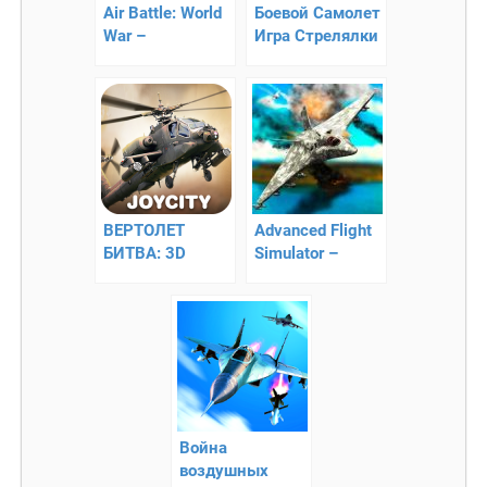
Air Battle: World
Боевой Самолет
War –
Игра Стрелялки
воздушная
– сражение с
борьба
гоблинами
ВЕРТОЛЕТ
Advanced Flight
БИТВА: 3D
Simulator –
полет – станьте
симулятор боёв
отважным
пилотом
Война
воздушных