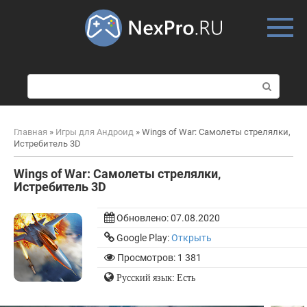
Skip
to
content
П
о
и
с
Главная
»
Игры для Андроид
»
Wings of War: Самолеты стрелялки,
к
Истребитель 3D
:
Wings of War: Самолеты стрелялки,
Истребитель 3D
Обновлено:
07.08.2020
Google Play:
Открыть
Просмотров: 1 381
Русский язык: Есть