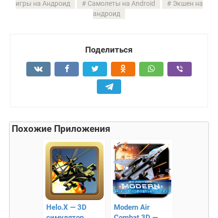
игры на Андроид
Самолеты на Android
Экшен на
андроид
Поделиться
Похожие Приложения
Helo.X — 3D
Modern Air
симулятор
Combat 3D —