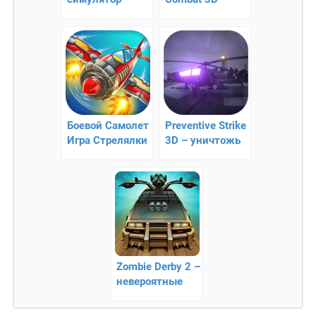
военного
современная
вертолета!
боевая авиация
Боевой Самолет
Preventive Strike
Игра Стрелялки
3D – уничтожь
– сражение с
базу
гоблинами
противника
Zombie Derby 2 –
невероятные
гонки