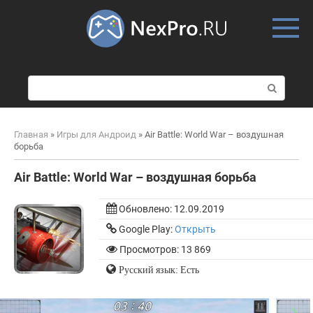
Skip
to
content
П
о
и
с
Главная
»
Игры для Андроид
»
Air Battle: World War – воздушная
к
борьба
:
Air Battle: World War – воздушная борьба
Обновлено:
12.09.2019
Google Play:
Открыть
Просмотров: 13 869
Русский язык: Есть