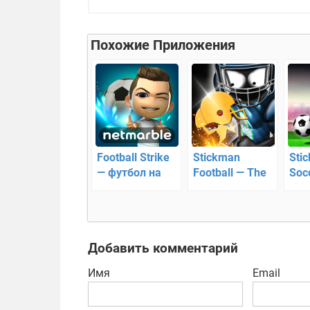
Похожие Приложения
Football Strike
Stickman
Sti
— футбол на
Football — The
Soc
андроид
Bowl —
фут
Американский
футбол
Добавить комментарий
Имя
Email