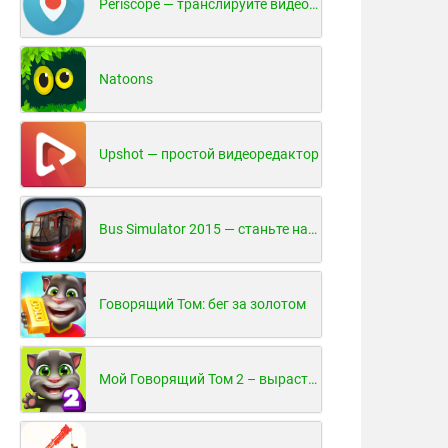
Periscope — транслируйте видео в реальном времени!
Natoons
Upshot — простой видеоредактор
Bus Simulator 2015 — станьте настоящим водителем автобуса!
Говорящий Том: бег за золотом
Мой Говорящий Том 2 – вырасти и воспитай своего котенка