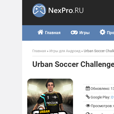
Skip
to
content
Главная
Игры
Пр
Главная
»
Игры для Андроид
»
Urban Soccer Cha
Urban Soccer Challen
Обновлено:
1
Google Play:
О
Просмотров: 