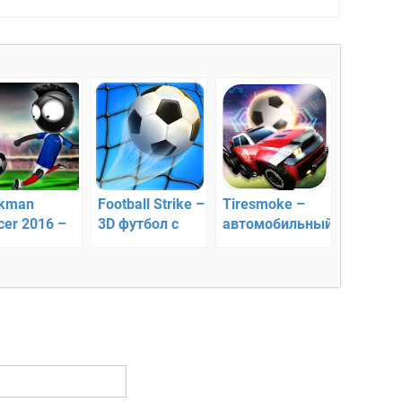
ckman
Football Strike –
Tiresmoke –
cer 2016 –
3D футбол с
автомобильный
бол
мультиплеером
футбол