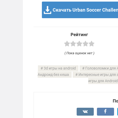
Скачать Urban Soccer Challen
Рейтинг
( Пока оценок нет )
3d игры на android
Головоломки для A
Андроид без кеша
Интересные игры для 
игры для Android
По