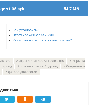
ge v1.05.apk
54,7 Мб
Как установить?
Что такое APK-файл и кэш
Как установить приложения с кэшем?
ndroid
Игры для андроид бесплатно
Игры на
андроид
Новые игры на Андроид
Спортивные
футбол для android
делиться