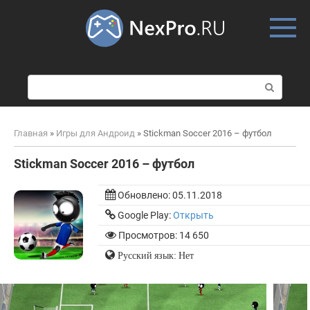
Skip
to
content
П
о
и
с
Главная
»
Игры для Андроид
»
Stickman Soccer 2016 – футбол
к
:
Stickman Soccer 2016 – футбол
Обновлено:
05.11.2018
Google Play:
Открыть
Просмотров: 14 650
Русский язык: Нет