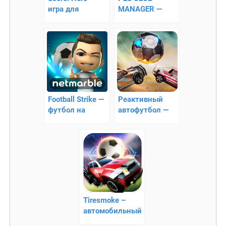
игра для
MANAGER —
почитателей
новый
футбола
футбольный
симулятор на
Андроид
Football Strike —
Реактивный
футбол на
автофутбол —
андроид
Rocket Car Ball
Tiresmoke –
автомобильный
футбол