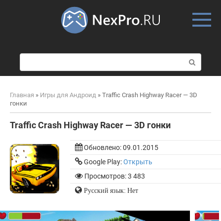
Skip
to
content
П
о
и
с
Главная
»
Игры для Андроид
»
Traffic Crash Highway Racer — 3D
к
гонки
:
Traffic Crash Highway Racer — 3D гонки
Обновлено:
09.01.2015
Google Play:
Открыть
Просмотров: 3 483
Русский язык: Нет