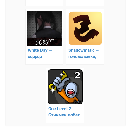
лабиринте
современности
White Day —
Shadowmatic –
хоррор
головоломка,
развивающая
воображение
One Level 2:
Стикмен побег
из тюрьмы