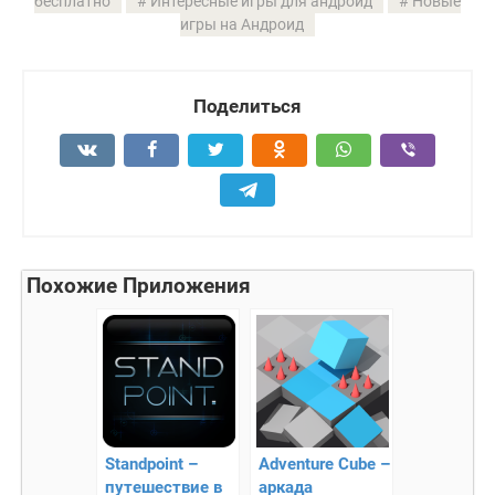
бесплатно
Интересные игры для андроид
Новые
игры на Андроид
Поделиться
Похожие Приложения
Standpoint –
Adventure Cube –
путешествие в
аркада