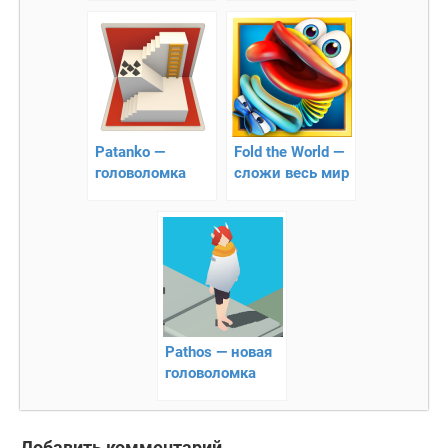
мосты!
брата!!
Patanko —
Fold the World —
головоломка
сложи весь мир
Pathos — новая
головоломка
Добавить комментарий