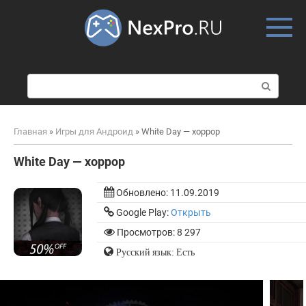
Skip
to
content
П
о
и
с
Главная
»
Игры для Андроид
»
White Day — хоррор
к
:
White Day — хоррор
Обновлено:
11.09.2019
Google Play:
Открыть
Просмотров: 8 297
Русский язык: Есть