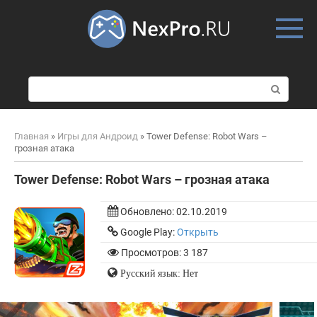
Skip
to
content
П
о
и
с
Главная
»
Игры для Андроид
»
Tower Defense: Robot Wars –
к
грозная атака
:
Tower Defense: Robot Wars – грозная атака
Обновлено:
02.10.2019
Google Play:
Открыть
Просмотров: 3 187
Русский язык: Нет