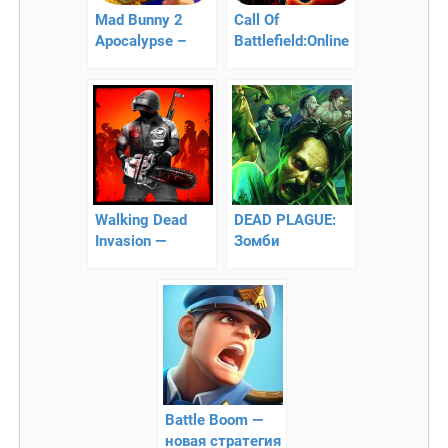
Mad Bunny 2
Call Of
Apocalypse –
Battlefield:Online
защити
FPS — 3D зомби
деревню от
апокалипсис
мутантов!
Walking Dead
DEAD PLAGUE:
Invasion —
Зомби
мертвое
Эпидемия
вторжение
Battle Boom —
новая стратегия