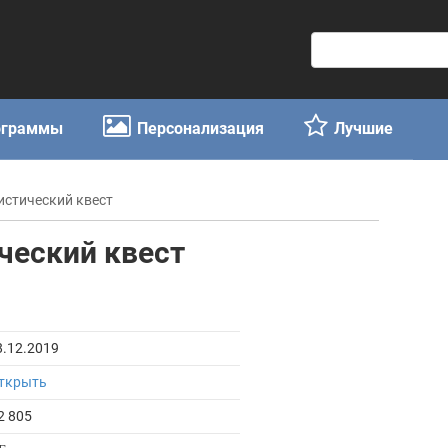
П
о
и
с
ограммы
Персонализация
Лучшие
к
:
мистический квест
ический квест
8.12.2019
ткрыть
2 805