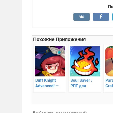
По
Похожие Приложения
Buff Knight
Soul Saver :
Para
Advanced! —
РПГ для
Craf
ролевой
ленивых
рыб
платформер
стр
вес