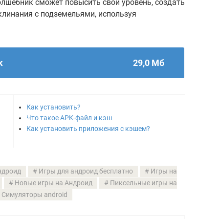
олшебник сможет повысить свой уровень, создать
клинания с подземельями, используя
k
29,0 Мб
Как установить?
Что такое APK-файл и кэш
Как установить приложения с кэшем?
ндроид
Игры для андроид бесплатно
Игры на
Новые игры на Андроид
Пиксельные игры на
Симуляторы android