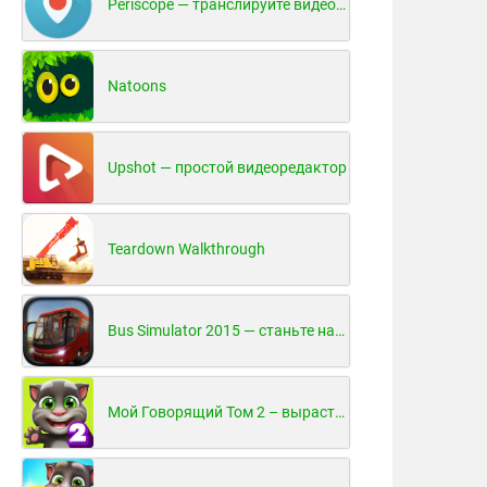
Periscope — транслируйте видео в реальном времени!
Natoons
Upshot — простой видеоредактор
Teardown Walkthrough
Bus Simulator 2015 — станьте настоящим водителем автобуса!
Мой Говорящий Том 2 – вырасти и воспитай своего котенка