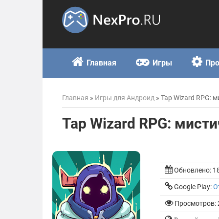
Skip
to
content
Главная
Игры
Пр
Главная
»
Игры для Андроид
»
Tap Wizard RPG: 
Tap Wizard RPG: мист
Обновлено:
1
Google Play:
О
Просмотров: 