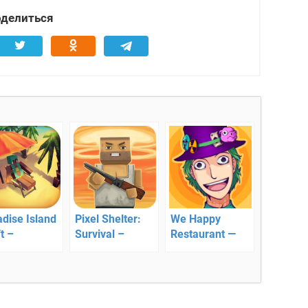
делиться
dise Island
Pixel Shelter:
We Happy
t –
Survival –
Restaurant —
ачьте,
экшен в
симулятор
ойте,
замкнутом
ресторанного
елитесь
пространстве
бизнеса