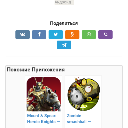
Андроид
Поделиться
Похожие Приложения
Mount & Spear:
Zombie
Heroic Knights —
smashball —
симулятор битв!
соревнования