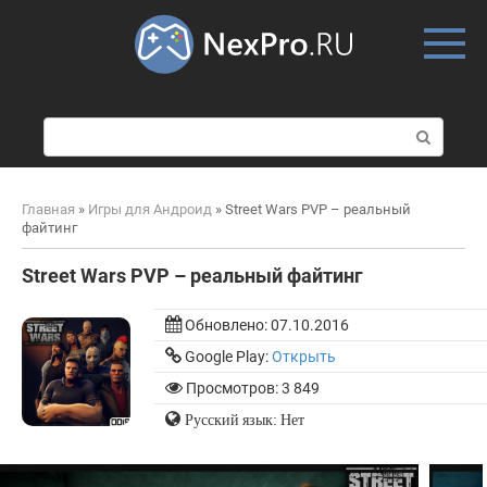
Skip
to
content
П
о
и
с
Главная
»
Игры для Андроид
»
Street Wars PVP – реальный
к
файтинг
:
Street Wars PVP – реальный файтинг
Обновлено:
07.10.2016
Google Play:
Открыть
Просмотров: 3 849
Русский язык: Нет