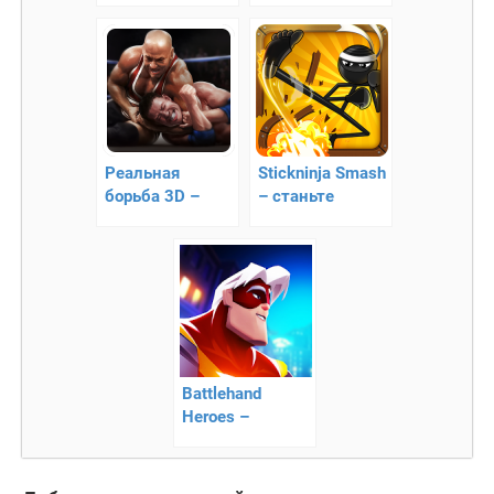
среди зомби!!
Реальная
Stickninja Smash
борьба 3D –
– станьте
эпические бои
лучшим ниндзя
Battlehand
Heroes –
поведите
команду в бой