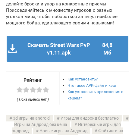
делайте броски и упор на конкретные приемы.
Присоединяйтесь к множеству игроков с разных
уголков мира, чтобы побороться за титул наиболее
мощного бойца, удивляющего своими навыками!
Скачать Street Wars PvP
84,8
v1.11.apk
Мб
Как установить?
Рейтинг
Что такое APK-файл и кэш
Как установить приложения с
кэшем?
( Пока оценок нет )
3d игры на android
Игры для андроид бесплатно
Игры на Андроид без кеша
Интересные игры для
андроид
Новые игры на Андроид
Файтинги на