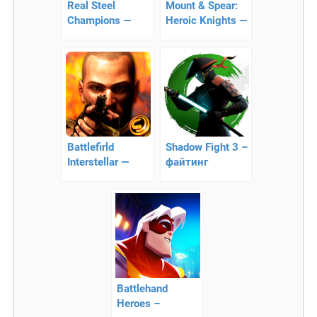
Real Steel
Mount & Spear:
Champions —
Heroic Knights —
файтинг
симулятор битв!
Battlefirld
Shadow Fight 3 –
Interstellar —
файтинг
уничтожьте
террористов!
Battlehand
Heroes –