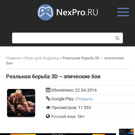
Skip
to
content
П
о
и
с
Главная
»
Игры для Андроид
»
Реальная борьба 3D – эпические
к
бои
:
Реальная борьба 3D – эпические бои
Обновлено:
22.04.2016
Google Play:
Открыть
Просмотров: 11 553
Русский язык: Нет