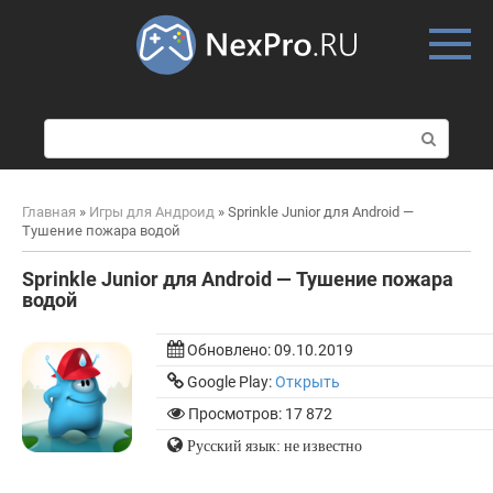
Skip
to
content
П
о
и
с
Главная
»
Игры для Андроид
»
Sprinkle Junior для Android —
к
Тушение пожара водой
:
Sprinkle Junior для Android — Тушение пожара
водой
Обновлено:
09.10.2019
Google Play:
Открыть
Просмотров: 17 872
Русский язык: не известно