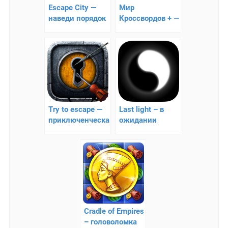
Escape City —
Мир
наведи порядок
Кроссвордов + —
в своём городе!
кроссворды на
Андроид
Try to escape —
Last light – в
приключенческая
ожидании
головоломка
просветления
Cradle of Empires
– головоломка