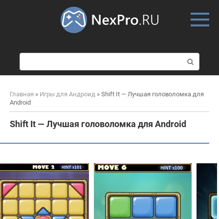
Skip
to
content
П
о
и
с
Главная
»
Игры для Андроид
»
Shift It — Лучшая головоломка для
к
Android
:
Shift It — Лучшая головоломка для Android