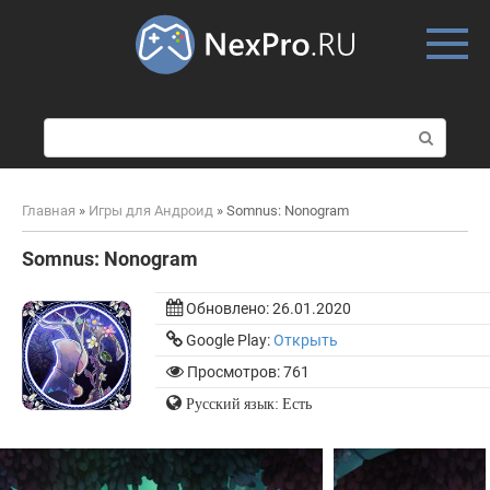
Skip
to
content
П
о
и
с
Главная
»
Игры для Андроид
»
Somnus: Nonogram
к
:
Somnus: Nonogram
Обновлено:
26.01.2020
Google Play:
Открыть
Просмотров: 761
Русский язык: Есть