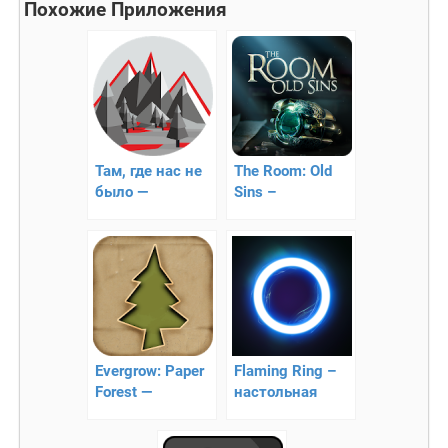
Похожие Приложения
Там, где нас не
The Room: Old
было —
Sins –
текстовый
головоломка
квест
Evergrow: Paper
Flaming Ring –
Forest —
настольная
красочная
стратегия
головоломка