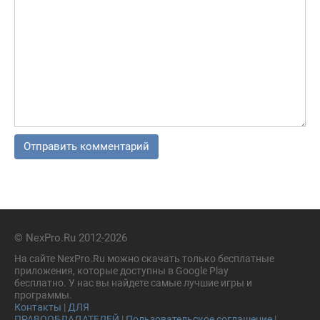
© NexPro.Ru 2012-2026
На сайте NexPro.Ru можно скачать только бесплатные
приложения, которые доступны в Google Play
бесплатно. У нас вы найдете самые лучшие игры и
программы.
Контакты
|
ДЛЯ
ПРАВООБЛАДАТЕЛЕЙ
|
Пользовательское соглашение
|