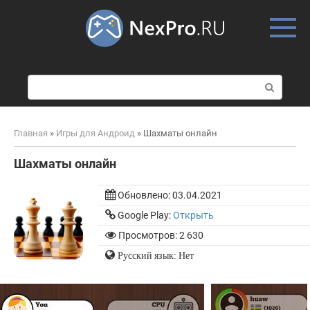
Skip
to
content
П
о
и
с
Главная
»
Игры для Андроид
»
Шахматы онлайн
к
:
Шахматы онлайн
Обновлено:
03.04.2021
Google Play:
Открыть
Просмотров: 2 630
Русский язык: Нет