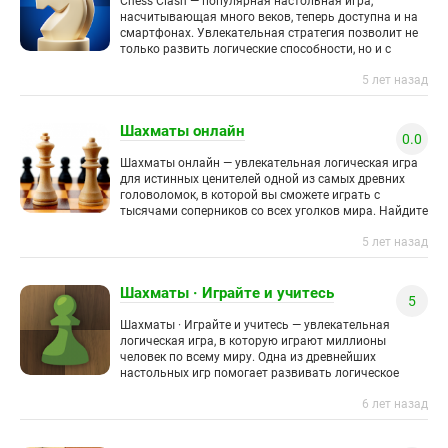
Chess Clash — популярная настольная игра,
насчитывающая много веков, теперь доступна и на
смартфонах. Увлекательная стратегия позволит не
только развить логические способности, но и с
пользой провести свободное время. Играйте
5 лет назад
Шахматы онлайн
0.0
Шахматы онлайн — увлекательная логическая игра
для истинных ценителей одной из самых древних
головоломок, в которой вы сможете играть с
тысячами соперников со всех уголков мира. Найдите
достойного противника в
5 лет назад
Шахматы · Играйте и учитесь
5
Шахматы · Играйте и учитесь — увлекательная
логическая игра, в которую играют миллионы
человек по всему миру. Одна из древнейших
настольных игр помогает развивать логическое
мышление и позволяет интересно и
6 лет назад