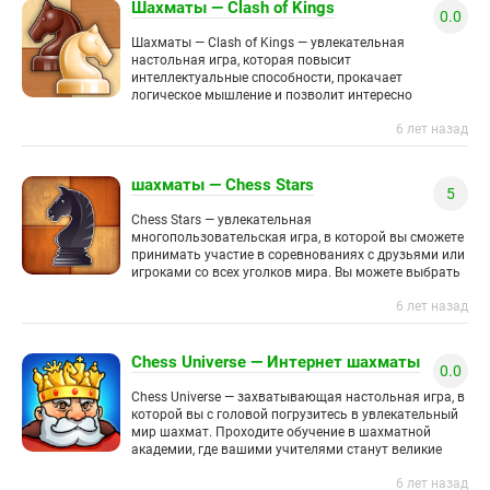
Шахматы — Clash of Kings
0.0
Шахматы — Clash of Kings — увлекательная
настольная игра, которая повысит
интеллектуальные способности, прокачает
логическое мышление и позволит интересно
провести время. Откройте в себе талант великого
6 лет назад
шахматиста и попробуйте обыграть
шахматы — Chess Stars
5
Chess Stars — увлекательная
многопользовательская игра, в которой вы сможете
принимать участие в соревнованиях с друзьями или
игроками со всех уголков мира. Вы можете выбрать
одиночный режим, сразиться в битве
6 лет назад
Chess Universe — Интернет шахматы
0.0
Chess Universe — захватывающая настольная игра, в
которой вы с головой погрузитесь в увлекательный
мир шахмат. Проходите обучение в шахматной
академии, где вашими учителями станут великие
гроссмейстеры. Решайте интересные задачи
6 лет назад