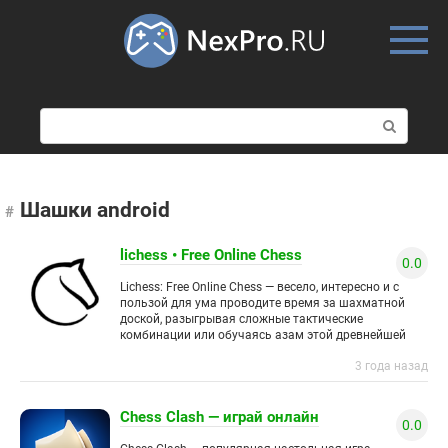
Skip
to
content
П
о
и
с
к
Шашки android
:
lichess • Free Online Chess
0.0
Lichess: Free Online Chess — весело, интересно и с
пользой для ума проводите время за шахматной
доской, разыгрывая сложные тактические
комбинации или обучаясь азам этой древнейшей
игры в мире. Вам
3 года назад
Chess Clash — играй онлайн
0.0