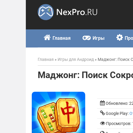
Skip
to
content
Главная
Игры
Пр
Главная
»
Игры для Андроид
»
Маджонг: Поиск 
Маджонг: Поиск Сок
Обновлено:
2
Google Play:
О
Просмотров: 