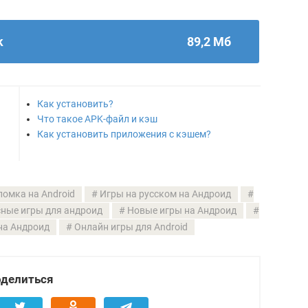
k
89,2 Мб
Как установить?
Что такое APK-файл и кэш
Как установить приложения с кэшем?
ломка на Android
Игры на русском на Андроид
сные игры для андроид
Новые игры на Андроид
на Андроид
Онлайн игры для Android
делиться