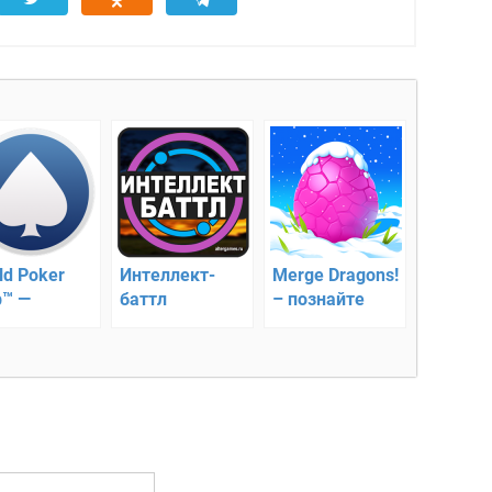
ld Poker
Интеллект-
Merge Dragons!
b™ —
баттл
– познайте
ременный
новый мир
ер