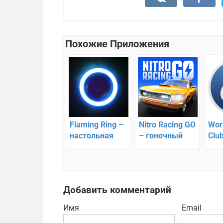
Похожие Приложения
Flaming Ring –
Nitro Racing GO
Wor
настольная
– гоночный
Clu
стратегия
кликер
сов
пок
Добавить комментарий
Имя
Email