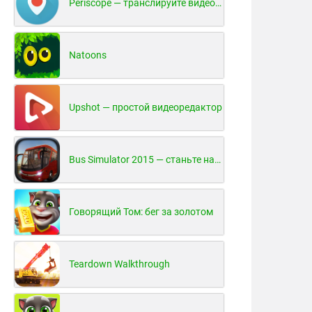
Periscope — транслируйте видео в реальном времени!
Natoons
Upshot — простой видеоредактор
Bus Simulator 2015 — станьте настоящим водителем автобуса!
Говорящий Том: бег за золотом
Teardown Walkthrough