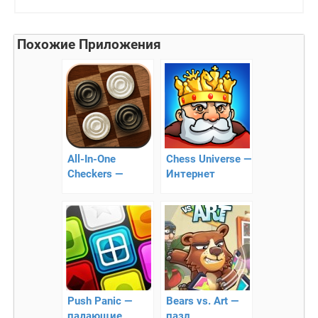
Похожие Приложения
All-In-One
Chess Universe —
Checkers —
Интернет
лучшие шашки
шахматы
на Андроид
Push Panic —
Bears vs. Art —
падающие
пазл