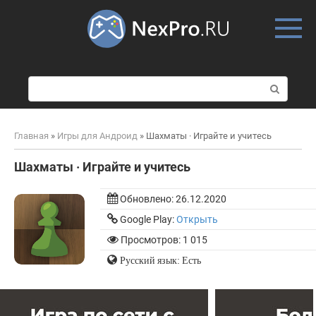
Skip
to
content
П
о
и
с
Главная
»
Игры для Андроид
»
Шахматы · Играйте и учитесь
к
:
Шахматы · Играйте и учитесь
Обновлено:
26.12.2020
Google Play:
Открыть
Просмотров: 1 015
Русский язык: Есть