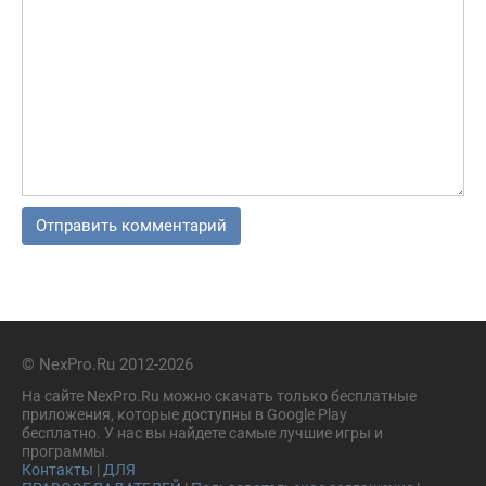
© NexPro.Ru 2012-2026
На сайте NexPro.Ru можно скачать только бесплатные
приложения, которые доступны в Google Play
бесплатно. У нас вы найдете самые лучшие игры и
программы.
Контакты
|
ДЛЯ