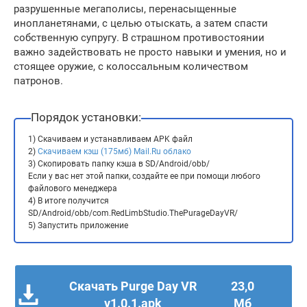
разрушенные мегаполисы, перенасыщенные
инопланетянами, с целью отыскать, а затем спасти
собственную супругу. В страшном противостоянии
важно задействовать не просто навыки и умения, но и
стоящее оружие, с колоссальным количеством
патронов.
Порядок установки:
1) Скачиваем и устанавливаем APK файл
2)
Скачиваем кэш (175мб) Mail.Ru облако
3) Скопировать папку кэша в SD/Android/obb/
Если у вас нет этой папки, создайте ее при помощи любого
файлового менеджера
4) В итоге получится
SD/Android/obb/com.RedLimbStudio.ThePurageDayVR/
5) Запустить приложение
Скачать Purge Day VR
23,0
v1.0.1.apk
Мб