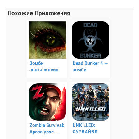
Похожие Приложения
Зомби
Dead Bunker 4 —
апокалипсис:
зомби
мертвецы 3D
наступают!
Zombie Survival:
UNKILLED:
Apocalypse —
СУРВАЙВЛ
зомби экшен
ЗОМБИ ШУТЕР –