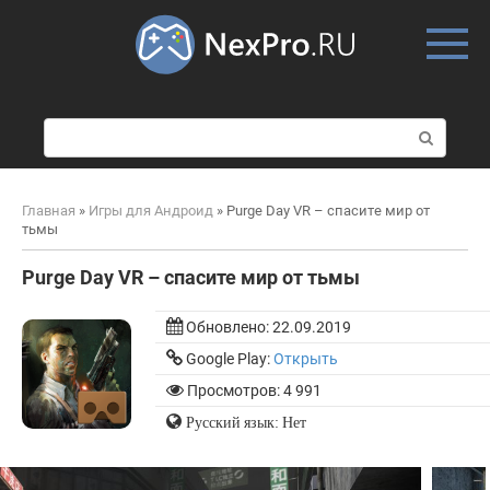
Skip
to
content
П
о
и
с
Главная
»
Игры для Андроид
»
Purge Day VR – спасите мир от
к
тьмы
:
Purge Day VR – спасите мир от тьмы
Обновлено:
22.09.2019
Google Play:
Открыть
Просмотров: 4 991
Русский язык: Нет