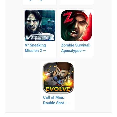
зомби шутер
наступают!
Vr Sneaking
Zombie Survival:
Mission 2 —
Apocalypse —
экшен
зомби экшен
Call of Mini:
Double Shot –
Зов Мини:
Двойной