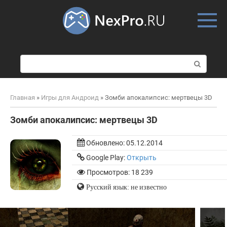
Skip
to
content
П
о
и
с
Главная
»
Игры для Андроид
»
Зомби апокалипсис: мертвецы 3D
к
:
Зомби апокалипсис: мертвецы 3D
Обновлено:
05.12.2014
Google Play:
Открыть
Просмотров: 18 239
Русский язык: не известно