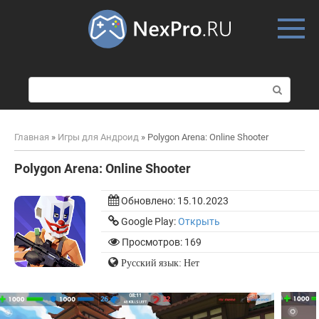
Skip
to
content
П
о
и
с
Главная
»
Игры для Андроид
»
Polygon Arena: Online Shooter
к
:
Polygon Arena: Online Shooter
Обновлено:
15.10.2023
Google Play:
Открыть
Просмотров: 169
Русский язык: Нет