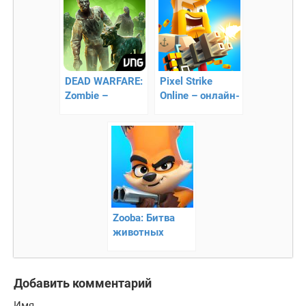
DEAD WARFARE:
Pixel Strike
Zombie –
Online – онлайн-
беспощадная
шутер
борьба с зомби
Zooba: Битва
животных
Добавить комментарий
Имя