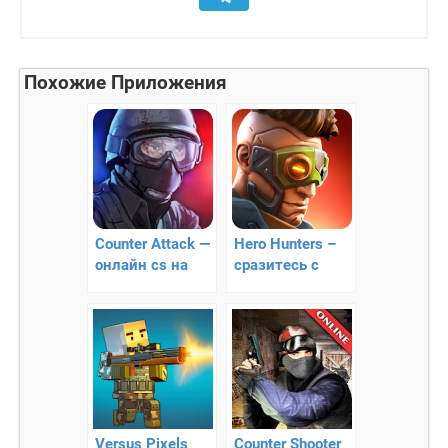
Похожие Приложения
Counter Attack —
Hero Hunters –
онлайн cs на
сразитесь с
Андроид
врагами
Versus Pixels
Counter Shooter