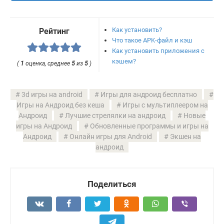
Как установить?
Рейтинг
Что такое APK-файл и кэш
Как установить приложения с
кэшем?
(
1
оценка, среднее
5
из
5
)
3d игры на android
Игры для андроид бесплатно
Игры на Андроид без кеша
Игры с мультиплеером на
Андроид
Лучшие стрелялки на андроид
Новые
игры на Андроид
Обновленные программы и игры на
Андроид
Онлайн игры для Android
Экшен на
андроид
Поделиться