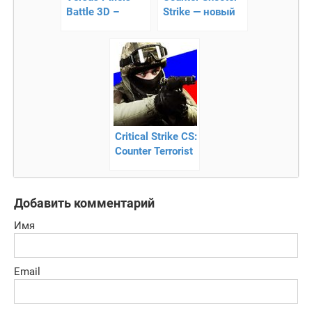
Battle 3D –
Strike — новый
онлайн
cs на Андроид
противостояние
Critical Strike CS:
Counter Terrorist
Online FPS —
онлайн-шутер
Добавить комментарий
Имя
Email