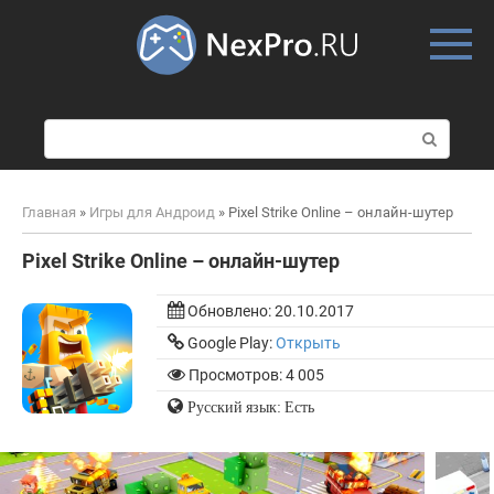
Skip
to
content
П
о
и
с
Главная
»
Игры для Андроид
»
Pixel Strike Online – онлайн-шутер
к
:
Pixel Strike Online – онлайн-шутер
Обновлено:
20.10.2017
Google Play:
Открыть
Просмотров: 4 005
Русский язык: Есть