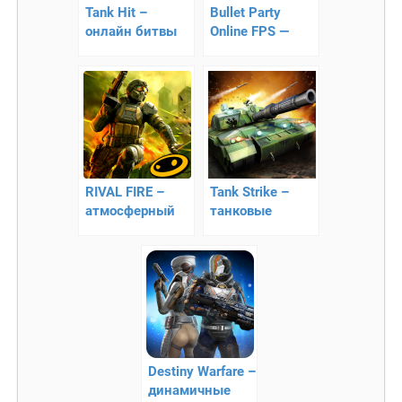
Tank Hit –
Bullet Party
онлайн битвы
Online FPS —
танков
онлайн-шутер
RIVAL FIRE –
Tank Strike –
атмосферный
танковые
шутер
сражения на
андроид!
Destiny Warfare –
динамичные