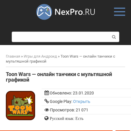
Skip
to
content
П
о
и
с
Главная
»
Игры для Андроид
»
Toon Wars — онлайн танчики с
к
мультяшной графикой
:
Toon Wars — онлайн танчики с мультяшной
графикой
Обновлено:
23.01.2020
Google Play:
Открыть
Просмотров: 21 071
Русский язык: Есть