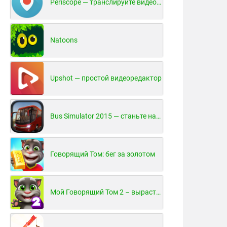
Periscope — транслируйте видео в реальном времени!
Natoons
Upshot — простой видеоредактор
Bus Simulator 2015 — станьте настоящим водителем автобуса!
Говорящий Том: бег за золотом
Мой Говорящий Том 2 – вырасти и воспитай своего котенка