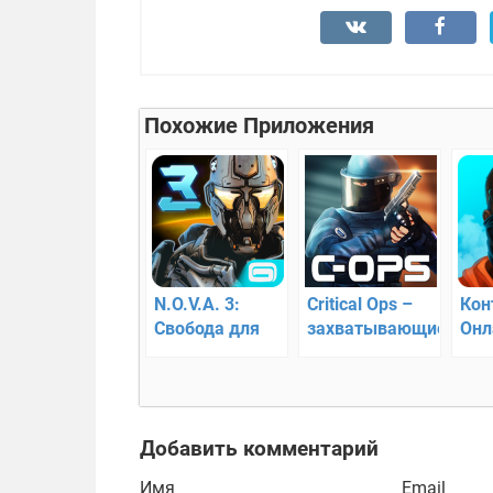
Похожие Приложения
N.O.V.A. 3:
Critical Ops –
Кон
Свобода для
захватывающие
Онл
Android
сражения в
онлайн
режиме!
Добавить комментарий
Имя
Email