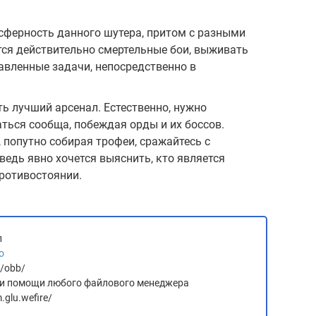
осферность данного шутера, притом с разными
тся действительно смертельные бои, выживать
авленные задачи, непосредственно в
ть лучший арсенал. Естественно, нужно
аться сообща, побеждая орды и их боссов.
 попутно собирая трофеи, сражайтесь с
ведь явно хочется выяснить, кто является
ротивостоянии.
л
о
d/obb/
 при помощи любого файлового менеджера
glu.wefire/