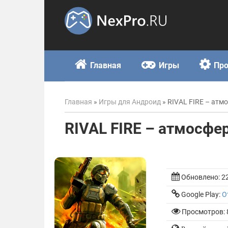
Skip
to
content
Главная
Игры
Пр
Главная
»
Игры для Андроид
»
RIVAL FIRE – атм
RIVAL FIRE – атмосфе
Обновлено:
2
Google Play:
О
Просмотров: 