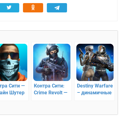
тра Сити —
Контра Сити:
Destiny Warfare
айн Шутер
Crime Revolt —
– динамичные
онлайн
онлайн
сражения