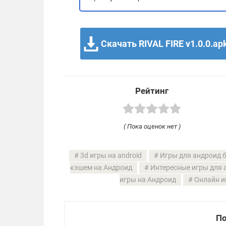
Скачать RIVAL FIRE v1.0.0.ap
Рейтинг
( Пока оценок нет )
3d игры на android
Игры для андроид 
кэшем на Андроид
Интересные игры для 
игры на Андроид
Онлайн и
По