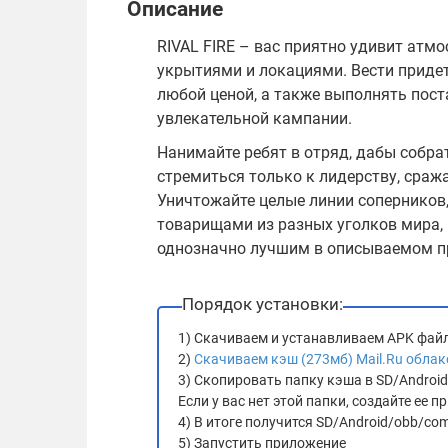
Описание
RIVAL FIRE – вас приятно удивит атм
укрытиями и локациями. Вести приде
любой ценой, а также выполнять пост
увлекательной кампании.
Нанимайте ребят в отряд, дабы собра
стремиться только к лидерству, сраж
Уничтожайте целые линии соперников,
товарищами из разных уголков мира, 
однозначно лучшим в описываемом п
Порядок установки:
1) Скачиваем и устанавливаем APK фай
2)
Скачиваем кэш (273мб) Mail.Ru облак
3) Скопировать папку кэша в SD/Androi
Если у вас нет этой папки, создайте ее
4) В итоге получится SD/Android/obb/com.
5) Запустить приложение