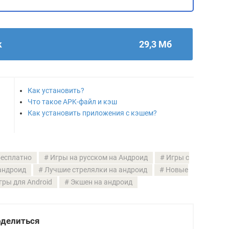
k
29,3 Мб
Как установить?
Что такое APK-файл и кэш
Как установить приложения с кэшем?
бесплатно
Игры на русском на Андроид
Игры с
андроид
Лучшие стрелялки на андроид
Новые
гры для Android
Экшен на андроид
делиться