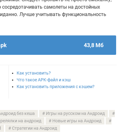
о сосредотачивать самолеты на достойных
ожиданно. Лучше учитывать функциональность
apk
43,8 Мб
Как установить?
Что такое APK-файл и кэш
Как установить приложения с кэшем?
Андроид без кеша
Игры на русском на Андроид
релялки на андроид
Новые игры на Андроид
d
Стратегии на Андроид