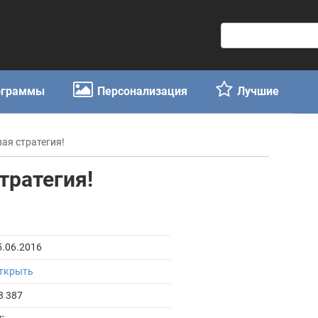
П
о
и
с
ограммы
Персонализация
Лучшие
к
:
вая стратегия!
тратегия!
5.06.2016
ткрыть
3 387