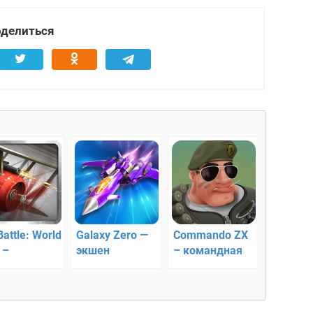
делиться
Battle: World
Galaxy Zero —
Commando ZX
 –
экшен
– командная
душная
стрелялка
ьба