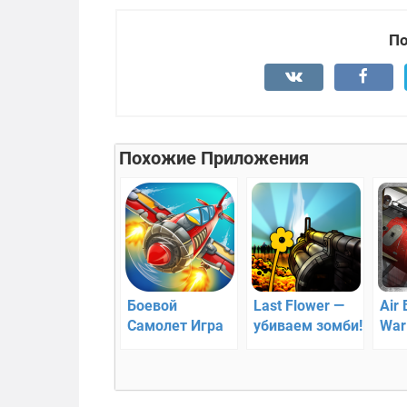
По
Похожие Приложения
Боевой
Last Flower —
Air 
Самолет Игра
убиваем зомби!
War
Стрелялки –
воз
сражение с
бор
гоблинами