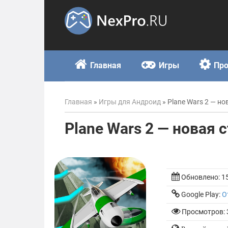
Skip
to
content
Главная
Игры
Пр
Главная
»
Игры для Андроид
»
Plane Wars 2 — но
Plane Wars 2 — новая с
Обновлено:
1
Google Play:
О
Просмотров: 