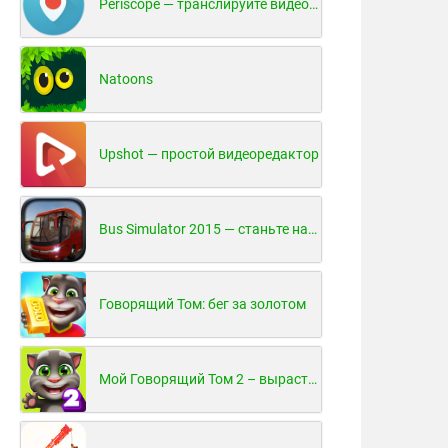
Periscope — транслируйте видео в реальном времени!
Natoons
Upshot — простой видеоредактор
Bus Simulator 2015 — станьте настоящим водителем автобуса!
Говорящий Том: бег за золотом
Мой Говорящий Том 2 – вырасти и воспитай своего котенка