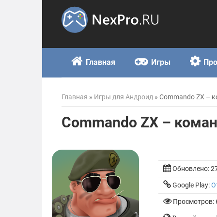
Skip
to
content
Главная
Игры
Пр
Главная
»
Игры для Андроид
»
Commando ZX – к
Commando ZX – коман
Обновлено:
2
Google Play:
О
Просмотров: 