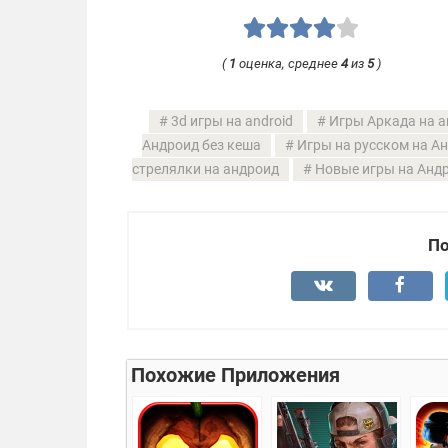
(
1
оценка, среднее
4
из
5
)
3d игры на android
Игры Аркада на a
Андроид без кеша
Игры на русском на А
стрелялки на андроид
Новые игры на Анд
По
Похожие Приложения