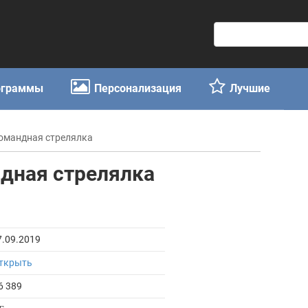
П
о
и
с
ограммы
Персонализация
Лучшие
к
:
омандная стрелялка
дная стрелялка
7.09.2019
ткрыть
6 389