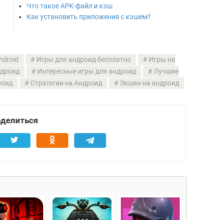
Что такое APK-файл и кэш
Как установить приложения с кэшем?
ndroid
Игры для андроид бесплатно
Игры на
ндроид
Интересные игры для андроид
Лучшие
роид
Стратегии на Андроид
Экшен на андроид
делиться