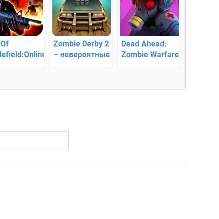
 Of
Zombie Derby 2
Dead Ahead:
lefield:Online
– невероятные
Zombie Warfare
 — 3D зомби
гонки
— война против
калипсис
зомби!