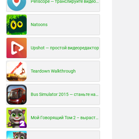
Periscope — транслируйте видео в реальном времени!
Natoons
Upshot — простой видеоредактор
Teardown Walkthrough
Bus Simulator 2015 — станьте настоящим водителем автобуса!
Мой Говорящий Том 2 – вырасти и воспитай своего котенка