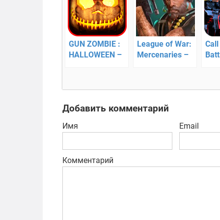
GUN ZOMBIE :
League of War:
Call
HALLOWEEN –
Mercenaries –
Batt
уничтожаем
военная
FPS
зомби!
стратегия
апо
Добавить комментарий
Имя
Email
Комментарий