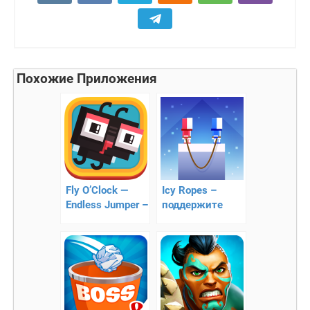
Похожие Приложения
Fly O’Clock —
Icy Ropes –
Endless Jumper –
поддержите
пиксельные
скалолазов
скачки букашек
через стрелки
часов!