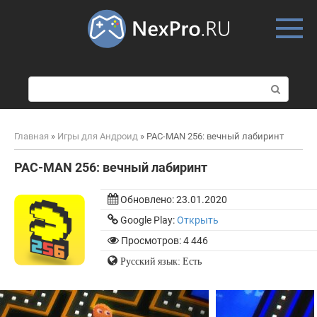
Skip
to
content
П
о
и
с
Главная
»
Игры для Андроид
»
PAC-MAN 256: вечный лабиринт
к
:
PAC-MAN 256: вечный лабиринт
Обновлено:
23.01.2020
Google Play:
Открыть
Просмотров: 4 446
Русский язык: Есть