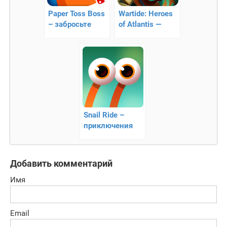
Paper Toss Boss
Wartide: Heroes
– забросьте
of Atlantis —
предметы в
ролевая
корзину
стратегия
Snail Ride –
приключения
улитки
Добавить комментарий
Имя
Email