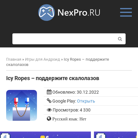
Skip
to
content
П
о
и
с
Главная
»
Игры для Андроид
»
Icy Ropes – поддержите
к
скалолазов
:
Icy Ropes – поддержите скалолазов
Обновлено:
30.12.2022
Google Play:
Открыть
Просмотров: 4 330
Русский язык: Нет