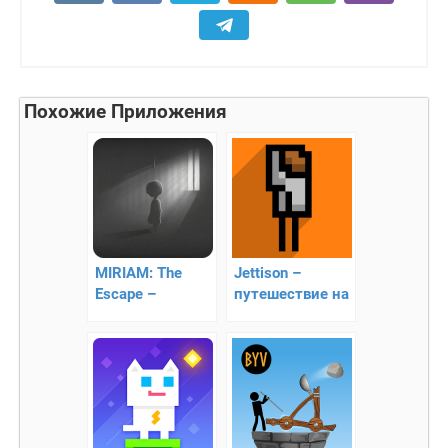
Похожие Приложения
MIRIAM: The
Jettison –
Escape –
путешествие на
помогите
Луне
девочке дойти
до конца