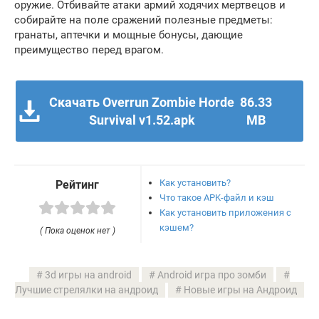
оружие. Отбивайте атаки армий ходячих мертвецов и
собирайте на поле сражений полезные предметы:
гранаты, аптечки и мощные бонусы, дающие
преимущество перед врагом.
Скачать Overrun Zombie Horde
86.33
Survival v1.52.apk
MB
Как установить?
Рейтинг
Что такое APK-файл и кэш
Как установить приложения с
кэшем?
( Пока оценок нет )
3d игры на android
Android игра про зомби
Лучшие стрелялки на андроид
Новые игры на Андроид