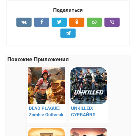
Поделиться
Похожие Приложения
DEAD PLAGUE:
UNKILLED:
Zombie Outbreak
СУРВАЙВЛ
– новое
ЗОМБИ ШУТЕР –
наступление
поборите
зомби
эпидемию