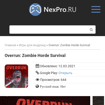
Skip
to
content
П
о
и
с
Главная
»
Игры для Андроид
»
Overrun: Zombie Horde Survival
к
:
Overrun: Zombie Horde Survival
Обновлено:
12.03.2021
Google Play:
Открыть
Просмотров: 644
Русский язык: Нет