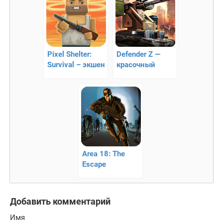
Pixel Shelter:
Defender Z —
Survival – экшен
красочный
в замкнутом
экшен по
пространстве
защите башни
от зомби!
Area 18: The
Escape
Добавить комментарий
Имя