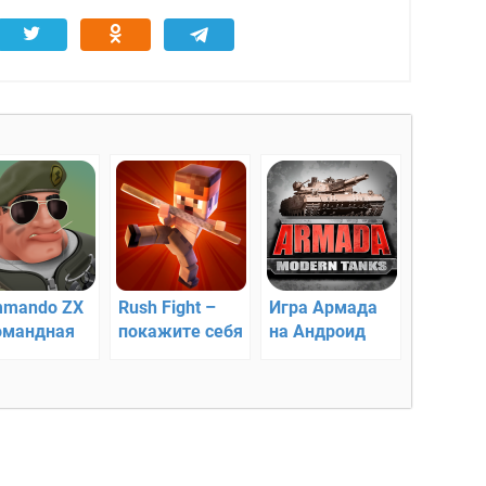
mando ZX
Rush Fight –
Игра Армада
омандная
покажите себя
на Андроид
елялка
в современной
аркаде