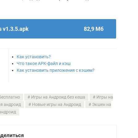
 v1.3.5.apk
82,9 Мб
Как установить?
Что такое APK-файл и кэш
Как установить приложения с кэшем?
бесплатно
Игры на Андроид без кеша
Игры на
ля андроид
Новые игры на Андроид
Экшен на
андроид
делиться