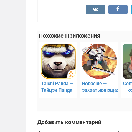
Похожие Приложения
Taichi Panda —
Robocide —
Com
Тайцзи Панда
захватывающая
– к
стратегия
стр
Добавить комментарий