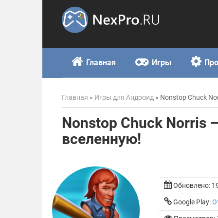
Skip
to
content
Главная
Игры
Пр
Главная
»
Игры для Андроид
»
Nonstop Chuck Nor
Nonstop Chuck Norris 
вселенную!
Обновлено:
1
Google Play:
О