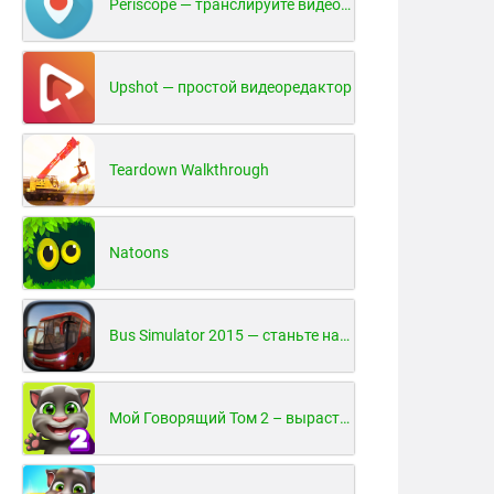
Periscope — транслируйте видео в реальном времени!
Upshot — простой видеоредактор
Teardown Walkthrough
Natoons
Bus Simulator 2015 — станьте настоящим водителем автобуса!
Мой Говорящий Том 2 – вырасти и воспитай своего котенка