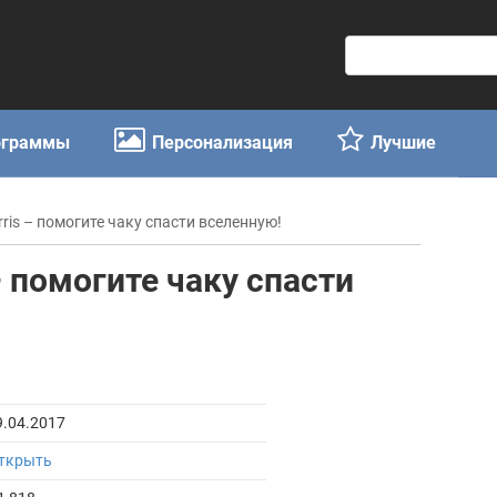
П
о
и
с
ограммы
Персонализация
Лучшие
к
:
ris – помогите чаку спасти вселенную!
– помогите чаку спасти
9.04.2017
ткрыть