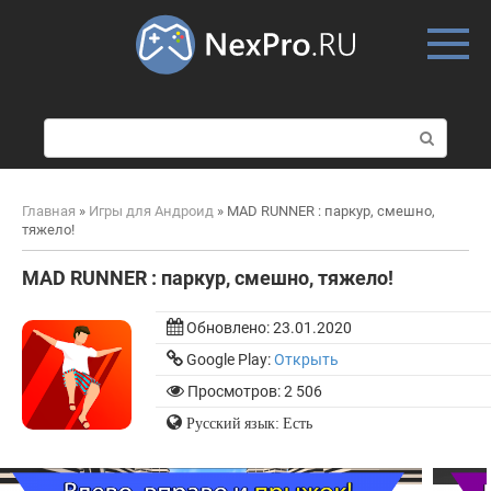
Skip
to
content
П
о
и
с
Главная
»
Игры для Андроид
»
MAD RUNNER : паркур, смешно,
к
тяжело!
:
MAD RUNNER : паркур, смешно, тяжело!
Обновлено:
23.01.2020
Google Play:
Открыть
Просмотров: 2 506
Русский язык: Есть