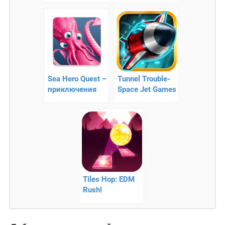
отважного
козла!
Sea Hero Quest –
Tunnel Trouble-
приключения
Space Jet Games
осьминога
– космический
раннер
Tiles Hop: EDM
Rush!