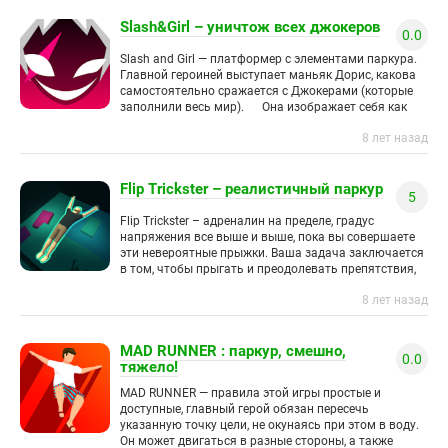
Slash&Girl – уничтож всех джокеров
0.0
Slash and Girl — платформер с элементами паркура.
Главной героиней выступает маньяк Дорис, какова
самостоятельно сражается с Джокерами (которые
заполнили весь мир). Она изображает себя как
героиню и
8 лет назад
Flip Trickster – реалистичный паркур
5
Flip Trickster – адреналин на пределе, градус
напряжения все выше и выше, пока вы совершаете
эти невероятные прыжки. Ваша задача заключается
в том, чтобы прыгать и преодолевать препятствия,
после чего
8 лет назад
MAD RUNNER : паркур, смешно,
0.0
тяжело!
MAD RUNNER — правила этой игры простые и
доступные, главный герой обязан пересечь
указанную точку цели, не окунаясь при этом в воду.
Он может двигаться в разные стороны, а также