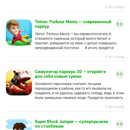
8 лет назад
Tetrun: Parkour Mania — современный
0.0
паркур
Tetrun: Parkour Mania — вы перевоплотитесь в
отважного паренька, который много бегает и
прыгает, взбирается на пики, с целью совершить
непредвиденный поступок. В итоге, придется
пройти опасную полосу
8 лет назад
Симулятор паркура 3D – откройте
0.0
для себя новые трюки
Основного персонажа считают лучшим
паркурщиком в районе, как-то его вызвали на
поединок, и не удалось одержать победу, ведь в этом
были замешаны лживые люди. Придется приложить
усилия, дабы восстановить личную
8 лет назад
Super Block Jumper — суперпрыжки
0.0
по столбикам