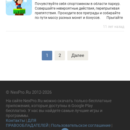
Почувствуйте себя спортсменом в области паркур.
Совершайте невероятные действия, перепрыгивая
препятствия. Проходите все преграды и собирайте
по пути массу разных монет и бонусов. Прыгайте
от блока к блоку.
11 лет назад
Пагинация
1
2
Далее
записей
© NexPro.Ru 2012-2026
На сайте NexPro.Ru можно скачать только бесплатные
приложения, которые доступны в Google Play
бесплатно. У нас вы найдете самые лучшие игры и
программы.
Контакты
|
ДЛЯ
ПРАВООБЛАДАТЕЛЕЙ
|
Пользовательское соглашение
|