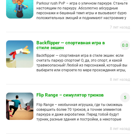
Parkour rush PvP – игра о уличном паркуре. Станьте
настоящим по паркуру. Абсолютно абсурдные
персонажи и бешеный темп игры и вызывают бурю
положительных эмоций и поднимают настроение у
игрока.
7 лет назад
Backflipper — спортивная игра в
0.0
стиле экшен
Backflipper — спортивная игра в стиле экшен: если
считать паркур спортом! О, да, это спорт, и какой
травмоопасный! Любой из персонажей, который вы
выберите или откроете по мере прохождения игры,
8 лет назад
Flip Range – симулятор трюков
5
Flip Range – необычная игрушка, где ты сможешь
совершить более 70 трюков, а точнее элементов
паркура и даже акробатики. Перед тобой будут
турник, разные здания и постройки, а некоторые
трюки
8 лет назад