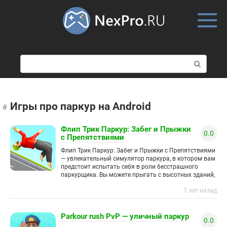
Skip
to
content
П
о
и
с
к
Игры про паркур на Android
:
Флип Трик Паркур: Забег и Прыжки
0.0
с Препятствиями
Флип Трик Паркур: Забег и Прыжки с Препятствиями
— увлекательный симулятор паркура, в котором вам
предстоит испытать себя в роли бесстрашного
паркурщика. Вы можете прыгать с высотных зданий,
совершать безумные
7 лет назад
Parkour rush PvP — уличный паркур
0.0