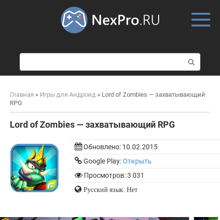
Skip
to
content
П
о
и
с
Главная
»
Игры для Андроид
»
Lord of Zombies — захватывающий
к
RPG
:
Lord of Zombies — захватывающий RPG
Обновлено:
10.02.2015
Google Play:
Открыть
Просмотров: 3 031
Русский язык: Нет