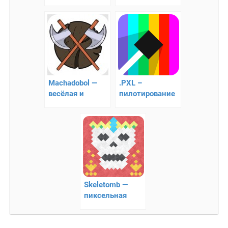
захватываюший
раннер
RPG
Machadobol —
.PXL –
весёлая и
пилотирование
жёсткая игра!
пикселя
Skeletomb —
пиксельная
аркада