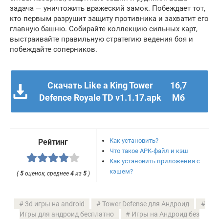
задача — уничтожить вражеский замок. Побеждает тот,
кто первым разрушит защиту противника и захватит его
главную башню. Собирайте коллекцию сильных карт,
выстраивайте правильную стратегию ведения боя и
побеждайте соперников.
Скачать Like a King Tower
16,7
Defence Royale TD v1.1.17.apk
Мб
Как установить?
Рейтинг
Что такое APK-файл и кэш
Как установить приложения с
кэшем?
(
5
оценок, среднее
4
из
5
)
3d игры на android
Tower Defense для Андроид
Игры для андроид бесплатно
Игры на Андроид без