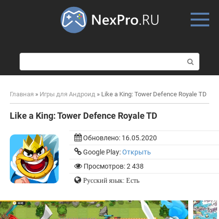
Skip
to
content
П
о
и
с
Главная
»
Игры для Андроид
»
Like a King: Tower Defence Royale TD
к
:
Like a King: Tower Defence Royale TD
Обновлено:
16.05.2020
Google Play:
Открыть
Просмотров: 2 438
Русский язык: Есть