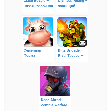
Clash Royale —
Olympus Rising –
новая красочная
защищай
стратегия
легендарный
олимп!
Семейная
Blitz Brigade:
Ферма
Rival Tactics –
военная битва в
онлайн режиме
Dead Ahead:
Zombie Warfare
— война против