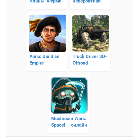
Кланы: Ферма –
невероятная
приключения в
битва
лесу
Anno: Build an
Truck Driver 3D-
Empire —
Offroad —
cтратегия
симулятор
внедорожного
вождения
Mushroom Wars:
Space! — онлайн
стратегия