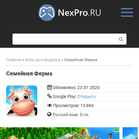
Skip
to
content
П
о
и
с
Главная
»
Игры для Андроид
»
Семейная Ферма
к
:
Семейная Ферма
Обновлено:
23.01.2020
Google Play:
Открыть
Просмотров: 13 866
Русский язык: Есть