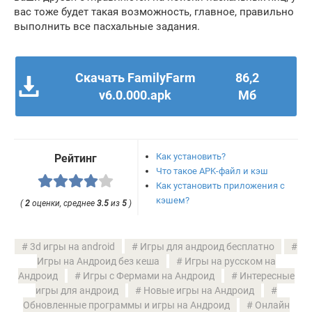
вас тоже будет такая возможность, главное, правильно
выполнить все пасхальные задания.
Скачать FamilyFarm
86,2
v6.0.000.apk
Мб
Как установить?
Рейтинг
Что такое APK-файл и кэш
Как установить приложения с
кэшем?
(
2
оценки, среднее
3.5
из
5
)
3d игры на android
Игры для андроид бесплатно
Игры на Андроид без кеша
Игры на русском на
Андроид
Игры с Фермами на Андроид
Интересные
игры для андроид
Новые игры на Андроид
Обновленные программы и игры на Андроид
Онлайн