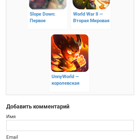
Slope Down:
World War II —
Первое
Вторая Мировая
Путешествие
Война:
стратегия в
реальном
времени
UnnyWorld —
королевская
битва
Добавить комментарий
Имя
Email