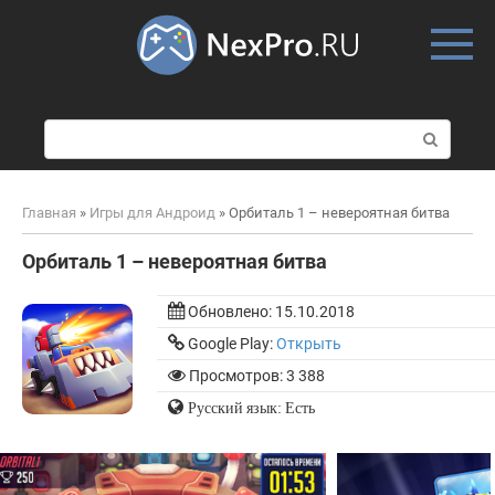
Skip
to
content
П
о
и
с
Главная
»
Игры для Андроид
»
Орбиталь 1 – невероятная битва
к
:
Орбиталь 1 – невероятная битва
Обновлено:
15.10.2018
Google Play:
Открыть
Просмотров: 3 388
Русский язык: Есть