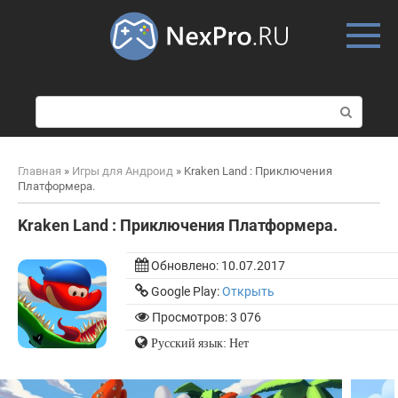
Skip
to
content
П
о
и
с
Главная
»
Игры для Андроид
»
Kraken Land : Приключения
к
Платформера.
:
Kraken Land : Приключения Платформера.
Обновлено:
10.07.2017
Google Play:
Открыть
Просмотров: 3 076
Русский язык: Нет