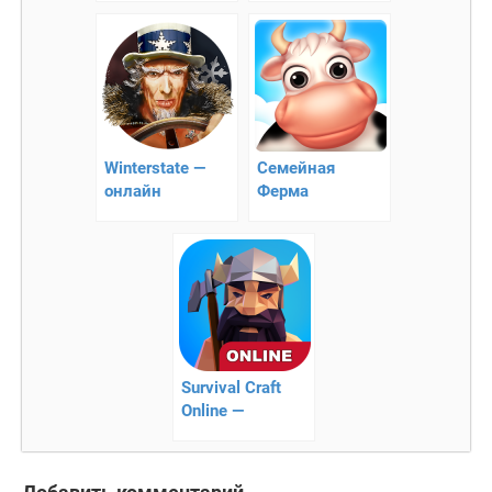
необычных
приключений
Winterstate —
Семейная
онлайн
Ферма
стратегия
Survival Craft
Online —
выживание
онлайн