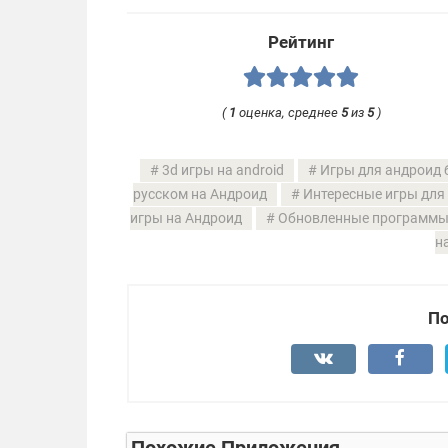
Рейтинг
(
1
оценка, среднее
5
из
5
)
3d игры на android
Игры для андроид 
русском на Андроид
Интересные игры для
игры на Андроид
Обновленные программы 
н
По
Похожие Приложения