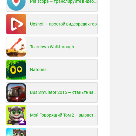
Periscope — транслируйте видео в реальном времени!
Upshot — простой видеоредактор
Teardown Walkthrough
Natoons
Bus Simulator 2015 — станьте настоящим водителем автобуса!
Мой Говорящий Том 2 – вырасти и воспитай своего котенка