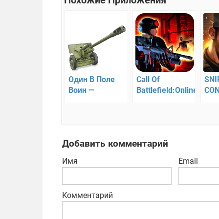
Один В Поле
Call Of
SNI
Воин —
Battlefield:Online
CON
симулятор
FPS — 3D зомби
неп
пушки
апокалипсис
зад
сто
сна
Добавить комментарий
Имя
Email
Комментарий