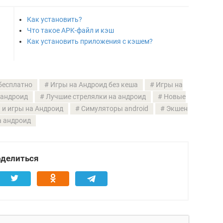
Как установить?
Что такое APK-файл и кэш
Как установить приложения с кэшем?
бесплатно
Игры на Андроид без кеша
Игры на
 андроид
Лучшие стрелялки на андроид
Новые
и игры на Андроид
Симуляторы android
Экшен
а андроид
делиться