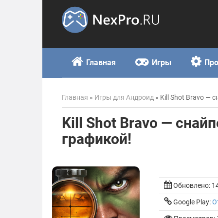
Skip
to
content
Главная
Игры
Пр
Главная
»
Игры для Андроид
»
Kill Shot Bravo —
Kill Shot Bravo — снай
графикой!
Обновлено:
1
Google Play:
О