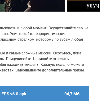
льзовать в любой момент. Осуществляйте самые
неты. Уничтожайте террористические
классным стрелком, которому по зубам любая
ые и самые сложные миссии. Охотьтесь, пока
ель. Прицеливайте. Начинайте стрелять.
тобы находить мишень. Каждую неделю можете
квестах. Завоевывайте дополнительные призы,
r FPS v6.0.apk
94,7 Мб