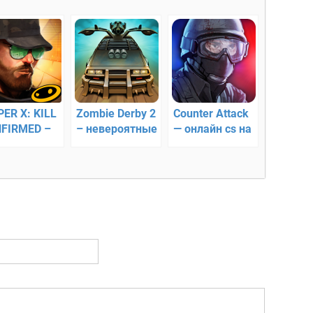
PER X: KILL
Zombie Derby 2
Counter Attack
FIRMED –
– невероятные
— онлайн cs на
ростые
гонки
Андроид
ачи,
ящие перед
йпером