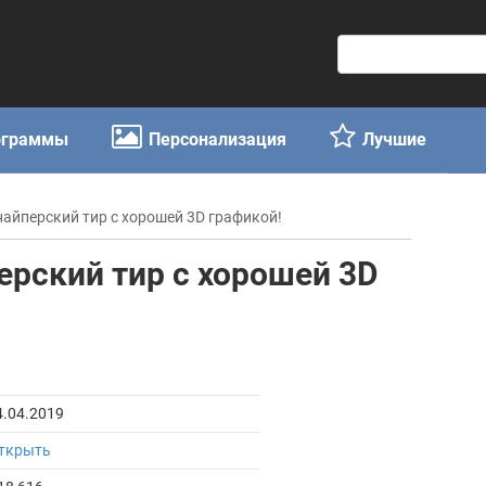
П
о
и
с
ограммы
Персонализация
Лучшие
к
:
 снайперский тир с хорошей 3D графикой!
перский тир с хорошей 3D
4.04.2019
ткрыть